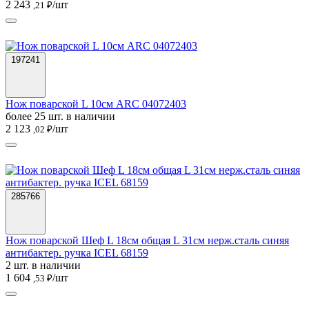
2 243
/шт
,21 ₽
197241
Нож поварской L 10см ARC 04072403
более 25 шт. в наличии
2 123
/шт
,02 ₽
285766
Нож поварской Шеф L 18см общая L 31см нерж.сталь синяя
антибактер. ручка ICEL 68159
2 шт. в наличии
1 604
/шт
,53 ₽