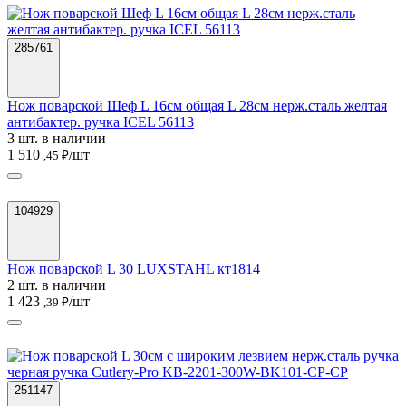
285761
Нож поварской Шеф L 16см общая L 28см нерж.сталь желтая
антибактер. ручка ICEL 56113
3 шт. в наличии
1 510
/шт
,45 ₽
104929
Нож поварской L 30 LUXSTAHL кт1814
2 шт. в наличии
1 423
/шт
,39 ₽
251147