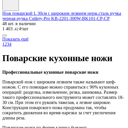
Нож поварской L 30см с широким лезвием нерж.сталь ручка
черная ручка Cutlery-Pro KB-2201-300W-BK101-CP-CP
48 шт. в наличии
1 403
/шт
,42 ₽
Показать ещё
1
2
3
4
Поварские кухонные ножи
Профессиональные кухонные поварские ножи
Поварской нож с широким лезвием также называют шеф-
ножом. С его помощью можно справиться с 90% кухонных
операций: разделка, измельчение, резка, шинковка. Размер
такого профессионального инструмента может составлять 18-
30 см. При этом его рукоять тяжелая, а лезвие широкое.
Конструкция поварского ножа продумана так, чтобы
сократить движения во время нарезки за счет увеличения
длины реза.
Поварские ножи по форме клинка бывают: