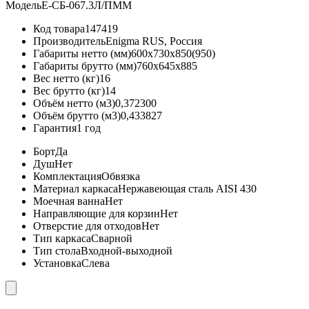
Модель
Е-СБ-067.3Л/ПММ
Код товара
147419
Производитель
Enigma RUS, Россия
Габариты нетто (мм)
600x730x850(950)
Габариты брутто (мм)
760x645x885
Вес нетто (кг)
16
Вес брутто (кг)
14
Объём нетто (м3)
0,372300
Объём брутто (м3)
0,433827
Гарантия
1 год
Борт
Да
Душ
Нет
Комплектация
Обвязка
Материал каркаса
Нержавеющая сталь AISI 430
Моечная ванна
Нет
Направляющие для корзин
Нет
Отверстие для отходов
Нет
Тип каркаса
Сварной
Тип стола
Входной-выходной
Установка
Слева