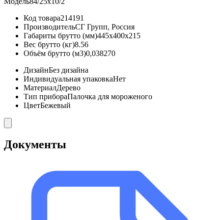
Модель
84/25х10/2
Код товара
214191
Производитель
СГ Групп, Россия
Габариты брутто (мм)
445x400x215
Вес брутто (кг)
8.56
Объём брутто (м3)
0,038270
Дизайн
Без дизайна
Индивидуальная упаковка
Нет
Материал
Дерево
Тип прибора
Палочка для мороженого
Цвет
Бежевый
Документы