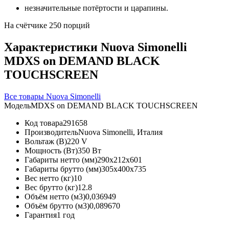
незначительные потёртости и царапины.
На счётчике 250 порций
Характеристики Nuova Simonelli
MDXS on DEMAND BLACK
TOUCHSCREEN
Все товары Nuova Simonelli
Модель
MDXS on DEMAND BLACK TOUCHSCREEN
Код товара
291658
Производитель
Nuova Simonelli, Италия
Вольтаж (В)
220 V
Мощность (Вт)
350 Вт
Габариты нетто (мм)
290x212x601
Габариты брутто (мм)
305x400x735
Вес нетто (кг)
10
Вес брутто (кг)
12.8
Объём нетто (м3)
0,036949
Объём брутто (м3)
0,089670
Гарантия
1 год