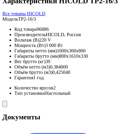
Характеристики HICOLD TP2-16/3
Все товары HICOLD
Модель
TP2-16/3
Код товара
96886
Производитель
HICOLD, Россия
Вольтаж (В)
220 V
Мощность (Вт)
3 000 Вт
Габариты нетто (мм)
1600x300x800
Габариты брутто (мм)
800x1610x330
Вес брутто (кг)
39
Объём нетто (м3)
0,384000
Объём брутто (м3)
0,425040
Гарантия
1 год
Количество ярусов
2
Тип установки
Настольный
Документы