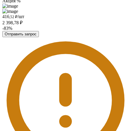
Акция %
416
/шт
,52 ₽
2 398,78 ₽
-83%
Отправить запрос