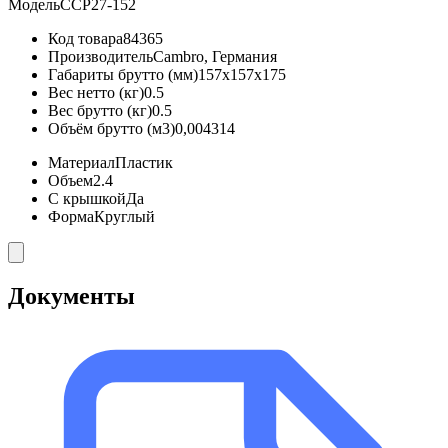
Модель
CCP27-152
Код товара
84365
Производитель
Cambro, Германия
Габариты брутто (мм)
157x157x175
Вес нетто (кг)
0.5
Вес брутто (кг)
0.5
Объём брутто (м3)
0,004314
Материал
Пластик
Объем
2.4
С крышкой
Да
Форма
Круглый
Документы